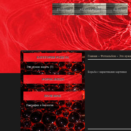
ГЛАВНАЯ
РЕГИСТРАЦИЯ
ВХОД
Главная
»
Фотоальбом
»
Это нужн
КАТЕГОРИИ РАЗДЕЛА
Это нужно видеть
[9]
Борьба с наркотиками картинки
ФОРМА ВХОДА
ПОЛЕЗНОЕ
География и биология