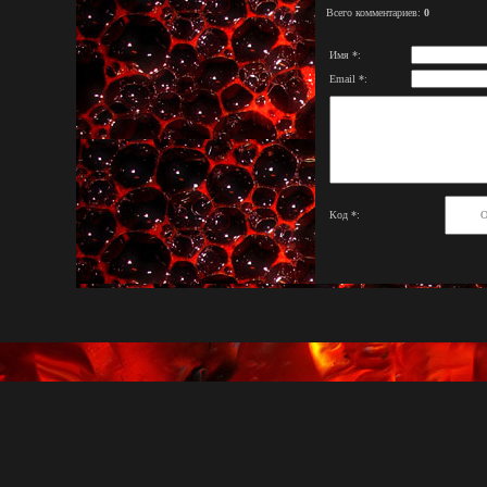
Всего комментариев
:
0
Имя *:
Email *:
Код *: