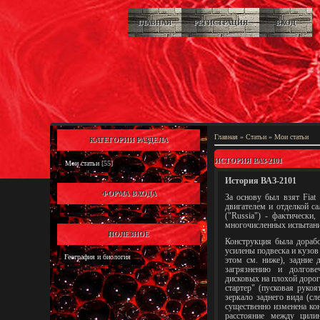
ГЛАВНАЯ
РЕГИСТРАЦИЯ
ВХОД
Главная
»
Статьи
»
Мои статьи
КАТЕГОРИИ РАЗДЕЛА
ИСТОРИЯ ВАЗ-2101
Мои статьи
[55]
История ВАЗ-2101
ФОРМА ВХОДА
За основу был взят Fiat
двигателем и отделкой с
("Russia") - фактически
многочисленных испытани
ПОЛЕЗНОЕ
Конструкция была дорабо
усилены подвеска и кузов 
География и биология
этом см. ниже), задние 
загрязнению и долговеч
дисковых на плохой дорог
стартер" (пусковая рукоя
зеркало заднего вида (с
существенно изменена кон
расстояние между цили