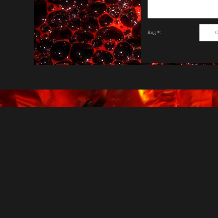
Код *: