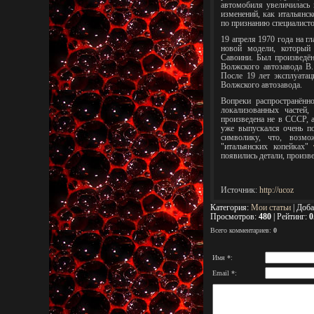
автомобиля увеличилась 
изменений, как итальянск
по признанию специалисто
19 апреля 1970 года на г
новой модели, который 
Савоини. Был произведё
Волжского автозавода В
После 19 лет эксплуата
Волжского автозавода.
Вопреки распространённ
локализованных частей,
произведена не в СССР, а
уже выпускался очень по
символику, что, возм
"итальянских копейках"
появились детали, произв
Источник
:
http://ucoz
Категория
:
Мои статьи
|
Доба
Просмотров
:
480
|
Рейтинг
:
0
Всего комментариев
:
0
Имя *:
Email *: