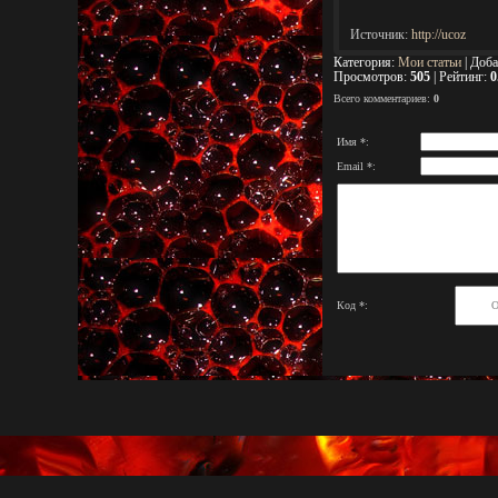
Источник
:
http://ucoz
Категория
:
Мои статьи
|
Доба
Просмотров
:
505
|
Рейтинг
:
0
Всего комментариев
:
0
Имя *:
Email *:
Код *: