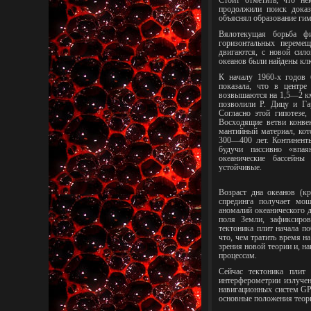
Стоит отметить, что не
продолжили поиск доказ
объяснял образование гим
Вялотекущая борьба фи
горизонтальных перемещ
двигаются, с новой сило
океанов были найдены кл
К началу 1960-х годов 
показала, что в центре
возвышаются на 1,5—2 км
позволили Р. Дицу и Га
Согласно этой гипотезе,
Восходящие ветви конве
мантийный материал, кот
300—400 лет. Континент
будучи пассивно «впая
океанические бассейны
устойчивые.
Возраст дна океанов (к
спрединга получает мо
аномалий океанического 
поля Земли, зафиксиров
тектоника плит начала п
что, чем тратить время н
зрения новой теории и, н
процессам.
Сейчас тектоника плит
интерферометрии излуче
навигационных систем GP
основные положения теор