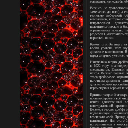
совпадают, как если бы об
Вегенер не удовлетвори
замечались до него), а с
геологию побережий об
комплексов, которые сов
направлением доказат
палеонтологические и би
ограниченные ареалы, п
разделены многокиломет
пересекли океан.
Кроме того, Вегенер стал 
время уровень этих нау
движение континентов. В
перед смертью уже знал, 
Изначально теория дрейф
в 1922 году она подвер
специалистов. Главным а
плиты. Вегенер полагал, 
этого требовалось огромно
источника движения плит
другие, однако простейш
перемещения огромных ко
Критики теории Вегенера 
проигнорировали всё мно
нашли единственный в
конструктивной критики
Вегенера теория дрейфа м
подавляющее большинст
геосинклиналей. Правда, 
континентах. Для этого 
погрузившиеся в морску