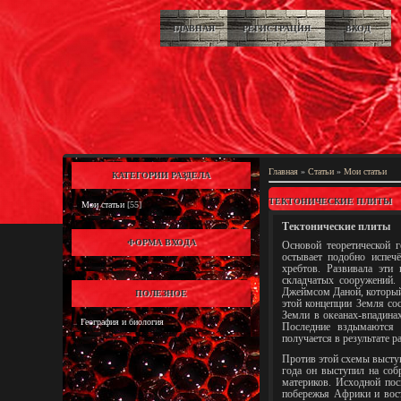
ГЛАВНАЯ
РЕГИСТРАЦИЯ
ВХОД
Главная
»
Статьи
»
Мои статьи
КАТЕГОРИИ РАЗДЕЛА
ТЕКТОНИЧЕСКИЕ ПЛИТЫ
Мои статьи
[55]
Тектонические плиты
ФОРМА ВХОДА
Основой теоретической 
остывает подобно испеч
хребтов. Развивала эти 
складчатых сооружений
Джеймсом Даной, который 
ПОЛЕЗНОЕ
этой концепции Земля сос
Земли в океанах-впадина
География и биология
Последние вздымаются 
получается в результате 
Против этой схемы высту
года он выступил на соб
материков. Исходной пос
побережья Африки и вос