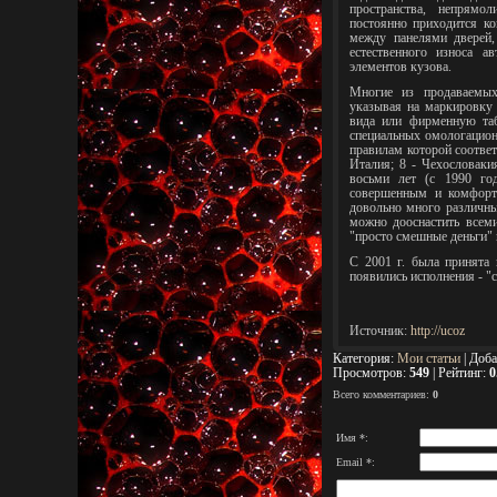
пространства, непрям
постоянно приходится к
между панелями дверей,
естественного износа 
элементов кузова.
Многие из продаваемых
указывая на маркировку 
вида или фирменную таб
специальных омологационн
правилам которой соответ
Италия; 8 - Чехословаки
восьми лет (с 1990 го
совершенным и комфорт
довольно много различны
можно дооснастить всем
"просто смешные деньги" 
С 2001 г. была принята
появились исполнения - "с
Источник
:
http://ucoz
Категория
:
Мои статьи
|
Доба
Просмотров
:
549
|
Рейтинг
:
0
Всего комментариев
:
0
Имя *:
Email *: