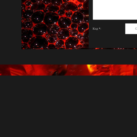
Код *: