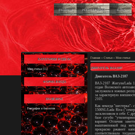
ГЛАВНАЯ
РЕГИСТРАЦИЯ
ВХОД
Главная
»
Статьи
»
Мои статьи
КАТЕГОРИИ РАЗДЕЛА
ДВИГАТЕЛЬ ВАЗ-2107
Мои статьи
[55]
Двигатель ВАЗ-2107
ФОРМА ВХОДА
ВАЗ-2107 Жигули/Lada 1
седан Волжского автоза
заслужила в южных респу
за характерную внешност
ПОЛЕЗНОЕ
2105.
Как некогда "шестерка"- 
География и биология
1500SL/Lada Riva ("семер
эксклюзивом в себе. С др
базе сугубо "утилитарн
вариант. Отличия замет
выштамповкой под мета
прекрасно ржавеет кап
соответствовала тогдаш