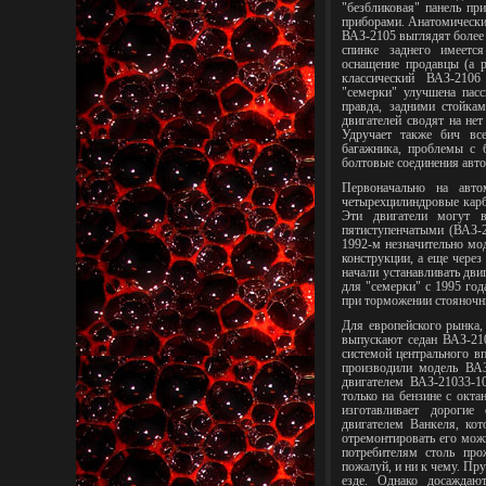
"безбликовая" панель пр
приборами. Анатомически
ВАЗ-2105 выглядят более 
спинке заднего имеетс
оснащение продавцы (а 
классический ВАЗ-210
"семерки" улучшена пасс
правда, задними стойка
двигателей сводят на нет
Удручает также бич вс
багажника, проблемы с 
болтовые соединения авто
Первоначально на авт
четырехцилиндровые карб
Эти двигатели могут в
пятиступенчатыми (ВАЗ-
1992-м незначительно мо
конструкции, а еще чере
начали устанавливать дви
для "семерки" с 1995 го
при торможении стояночн
Для европейского рынка,
выпускают седан ВАЗ-21
системой центрального в
производили модель ВАЗ
двигателем ВАЗ-21033-1
только на бензине с окт
изготавливает дороги
двигателем Ванкеля, кот
отремонтировать его мо
потребителям столь про
пожалуй, и ни к чему. Пр
езде. Однако досаждаю