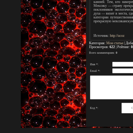
камней. Тем, кто намер
Мексику — страну прекра
поклонников экологическ
духа — визит в места, гд
категории путешественни
прекрасную мексиканскую
Источник
:
http://ucoz
Категория
:
Мои статьи
|
Доба
Просмотров
:
622
|
Рейтинг
:
0
Всего комментариев
:
0
Имя *:
Email *:
Код *: