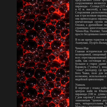
представляют собой про
сооружениями являются 
пирамиды – Солнца (225 м
и 42 м. высотой), а так
Сооружения расположены т
как и три великие пирами
она превосходила пирами
впечатляющая группа п
Оахаки, а древнейшие пи
странными многотонными
Чичен-Ица, Паленке, Тах
просто бесценными памят
В то же время туристов 
Акапулько, Пуэрто-Вальяр
Чичен-Ица
Главная историческая зо
полноценной, священный 
всех отреставрированный 
майя, как состоящая из
большое и старое здание
Караколь ("улитка"), к
"сенот" (колодец), где п
бога Чаака, поле для 
возможно, использовался
индейской цивилизации.
Ушмаль
В переводе с языка майя
центров майя на Юката
пирамида (100 м. длины 
("дом карлика") высотой
знаменитым "троном двуг
мяч, четырехугольник 
Мексику с посещением Уш