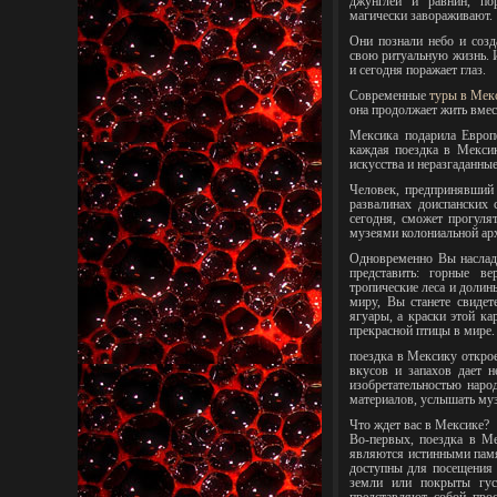
джунглей и равнин, по
магически завораживают.
Они познали небо и созд
свою ритуальную жизнь. 
и сегодня поражает глаз.
Современные
туры в Мек
она продолжает жить вмес
Мексика подарила Европ
каждая поездка в Мекси
искусства и неразгаданные
Человек, предпринявший 
развалинах доиспанских 
сегодня, сможет прогул
музеями колониальной ар
Одновременно Вы наслади
представить: горные в
тропические леса и доли
миру, Вы станете свидет
ягуары, а краски этой к
прекрасной птицы в мире.
поездка в Мексику открое
вкусов и запахов дает н
изобретательностью наро
материалов, услышать муз
Что ждет вас в Мексике?
Во-первых, поездка в М
являются истинными памя
доступны для посещения 
земли или покрыты густ