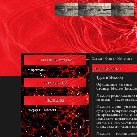
ГЛАВНАЯ
РЕГИСТРАЦИЯ
ВХОД
Главная
»
Статьи
»
Мои статьи
КАТЕГОРИИ РАЗДЕЛА
ТУРЫ В МЕКСИКУ
Мои статьи
[55]
Туры в Мексику
ФОРМА ВХОДА
Официальное название –
Столица–Мехико (la ciudad
Мексика расположена на 
на западе – Тихим океано
ПОЛЕЗНОЕ
Мексика–страна уникаль
География и биология
культура, прекрасно сох
на протяжении многих ле
поддержке правительств
результате чего сложилас
отдых даже для самых взы
Мексика – родина древ