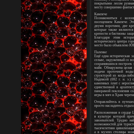
покрытыми лесом руинам
месту совершенно фантаст
Кампече
Познакомиться с коло
посещением Кампече. Это
двумя воротами, две кре
которые также являются
крепости и бастионы защи
Благодаря этим истор
исторического центра гор
место было объявлено ЮН
Паленке
Ещё одна историческая з
сельве, окруженный со вс
сохранившихся построек 
майя. Обнаружена целая 
подачи проточной воды
структурой из когда-ли
Надписей (692 г. н. э.)
каменных плит с иерогли
единственной в архитект
панорамой поклонения со
игры в мяч и Храм черепа
Отправляйтесь в путеше
просто насладитесь отдых
Расположенная в сердце Ц
в культуре которой при
завоевателей. Трудно н
возможностей для турист
тысячелетняя цивилизация
а в музеях столицы мож